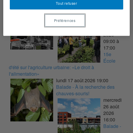
Tout refuser
vendredi 7 août 2026
10:00
Balade - Sur les toits verts
Préférences
lundi 17
août
2026
09:00 à
17:00
15e
École
d'été sur l'agriculture urbaine: «Le droit à
l'alimentation»
lundi 17 août 2026
19:00
Balade - À la recherche des
chauves-souris!
mercredi
26 août
2026
16:00
Balade -