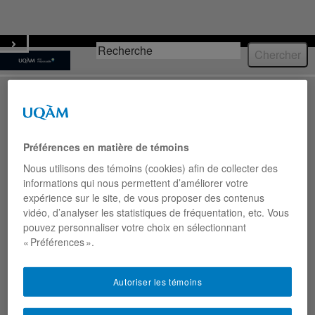
Écoresponsable
Menu
ACTUALITÉS
13 juillet 2026
Près de 1,8 M$ pour améliorer les outils de
Préférences en matière de témoins
modélisation climatique
Nous utilisons des témoins (cookies) afin de collecter des
9 juillet 2026
informations qui nous permettent d’améliorer votre
Un réseau de surveillance marine testé dans
expérience sur le site, de vous proposer des contenus
l’estuaire du Saint-Laurent
vidéo, d’analyser les statistiques de fréquentation, etc. Vous
6 juillet 2026
pouvez personnaliser votre choix en sélectionnant
Deux livres blancs sur les ruelles vertes
« Préférences ».
Voir toutes les actualités
Autoriser les témoins
ÉVÉNEMENTS