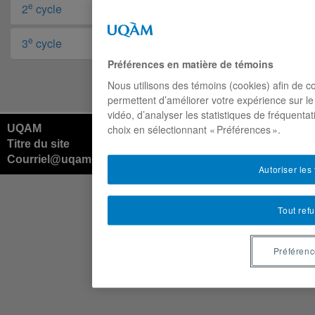
e
2
cycle
e
3
cycle
Préférences en matière de témoins
Nous utilisons des témoins (cookies) afin de co
permettent d’améliorer votre expérience sur l
vidéo, d’analyser les statistiques de fréquenta
choix en sélectionnant « Préférences ».
UQAM
Titre du site
Courriel@uqam.ca
Autoriser les
Tout ref
Préféren