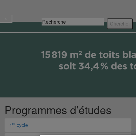
Écoresponsable
Menu
Programmes d’études
er
1
cycle