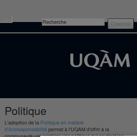
Écoresponsable
Menu
Politique
L'adoption de la
Politique en matière
d’écoresponsabilité
permet à l'UQAM d'offrir à la
communauté universitaire une politique qui soutient les